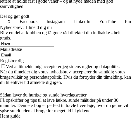
lettere at holde fast i gode vaner – og at nyde maden med god
samvittighed.
Del og gør godt
X
Facebook
Instagram
LinkedIn
YouTube
Pin
Nyhedsbrev: Tilmeld dig nu
Bliv en del af klubben og få gode råd direkte i din indbakke - helt
gratis.
Mailadresse
Registrer dig
Ved at tilmelde mig accepterer jeg sidens regler og datapolitik.
Når du tilmelder dig vores nyhedsbrev, accepterer du samtidig vores
brugervilkår og persondatapolitik. Hvis du fortryder din tilmelding, kan
du til enhver tid afmelde dig igen.
Sådan laver du hurtige og sunde hverdagsretter
Få opskrifter og tips til at lave lækre, sunde måltider på under 30
minutter. Denne e-bog er perfekt til travle hverdage, hvor du gerne vil
spise sundt uden at bruge for meget tid i køkkenet.
Hent guide