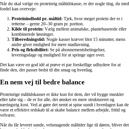
Når du skal vælge en proteinrig måltidskasse, er der nogle ting, du med
fordel kan overveje:
Proteinindhold pr. måltid:
Tjek, hvor meget protein der er i
retterne – gerne 20–30 gram pr. portion.
Kilde til protein:
Vælg mellem animalske, plantebaserede eller
kombinerede løsninger.
Tilberedningstid:
Nogle kasser kræver blot 15 minutter, mens
andre giver mulighed for mere madlavning.
Pris og fleksibilitet:
Se på abonnementsbetingelser,
leveringsdage og mulighed for at springe uger over.
Det kan være en god idé at prøve et par forskellige udbydere for at
finde den, der passer bedst til din smag og hverdag.
En nem vej til bedre balance
Proteinrige måltidskasser er ikke kun for dem, der vil bygge muskler
eller tabe sig – de er for alle, der ønsker en mere struktureret og
næringsrig kost. Ved at gøre det nemt at spise sundt i hverdagen kan de
være et effektivt redskab til at skabe balance mellem arbejde, fritid og
velvære.
Når du får leveret sunde, velsmagende måltider lige til døren, bliver det