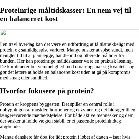
Proteinrige måltidskasser: En nem vej til
en balanceret kost
I en travl hverdag kan det være en udfordring at få tilstrækkeligt med
protein og samtidig spise varieret. Mange ønsker at spise sundt, men
mangler tid til at planlægge, handle ind og tilberede måltider fra
bunden. Her kan proteinrige måltidskasser være en praktisk løsning.
De kombinerer bekvemmelighed med ernæringsmæssig kvalitet – og
gør det lettere at holde en balanceret kost uden at gå på kompromis
med smag eller sundhed.
Hvorfor fokusere på protein?
Protein er kroppens byggesten. Det spiller en central rolle i
opbygningen af muskler, hormoner og enzymer, og det bidrager til en
længerevarende mæthedsfølelse. For både aktive mennesker og dem,
der ønsker at holde vægten stabil, er et passende proteinindtag
afgørende.
Mange danskere får dog for lidt protein i løbet af dagen – især hvis