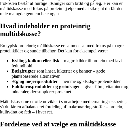
frokosten består af hurtige løsninger som brød og pålæg. Her kan en
måltidskasse med fokus på protein hjælpe med at sikre, at du får den
rette mængde gennem hele ugen.
Hvad indeholder en proteinrig
måltidskasse?
En typisk proteinrig måltidskasse er sammensat med fokus på magre
proteinkilder og sunde tilbehør. Det kan for eksempel være:
Kylling, kalkun eller fisk
– magre kilder til protein med lavt
fedtindhold.
Bælgfrugter
som linser, kikærter og bønner – gode
plantebaserede alternativer.
Æg og mejeriprodukter
– nemme og alsidige proteinkilder.
Fuldkornsprodukter og grøntsager
– giver fibre, vitaminer og
mineraler, der supplerer proteinet.
Måltidskasserne er ofte udviklet i samarbejde med ernæringseksperter,
så du får en afbalanceret fordeling af makronæringsstoffer – protein,
kulhydrat og fedt – i hver ret.
Fordelene ved at vælge en måltidskasse