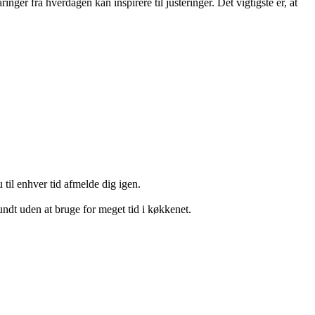
er fra hverdagen kan inspirere til justeringer. Det vigtigste er, at
 til enhver tid afmelde dig igen.
sundt uden at bruge for meget tid i køkkenet.