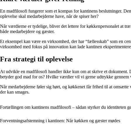
En madfilosofi fungerer som et kompas for kantinens beslutninger. Den
oplevelse skal medarbejderne have, når de spiser her?
Når værdierne er tydelige, bliver det lettere for køkkenpersonalet at t
både medarbejdere og gæster.
Et eksempel kan være en virksomhed, der har “fællesskab” som en centra
virksomhed med fokus på innovation kan lade kantinen eksperimentere 
Fra strategi til oplevelse
At udvikle en madfilosofi handler ikke kun om at skrive et dokument.
betyder god mad for os? Hvilke værdier vil vi gerne udtrykke gennem 
Når medarbejderne føler sig hørt, og køkkenet får frihed til at omsætte 
der kan smages.
Fortællingen om kantinens madfilosofi – sådan styrker du identiteten 
Forventningsafstemning i kantinen: Når køkken og gæster mødes