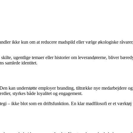
andler ikke kun om at reducere madspild eller vælge økologiske råvarer
lte, ugentlige temaer eller historier om leverandørerne, bliver bæredy
ns samlede identitet.
 Den kan understøtte employer branding, tiltrække nye medarbejdere og 
rdier, styrkes både loyalitet og engagement.
tegi – ikke blot som en driftsfunktion. En klar madfilosofi er et værkt