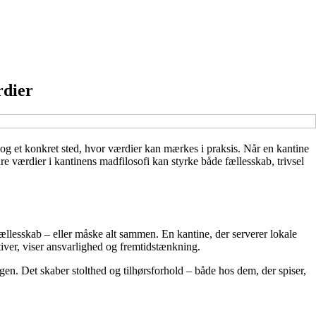
rdier
 og et konkret sted, hvor værdier kan mærkes i praksis. Når en kantine
are værdier i kantinens madfilosofi kan styrke både fællesskab, trivsel
fællesskab – eller måske alt sammen. En kantine, der serverer lokale
tiver, viser ansvarlighed og fremtidstænkning.
gen. Det skaber stolthed og tilhørsforhold – både hos dem, der spiser,