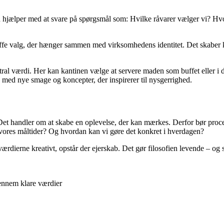
 hjælper med at svare på spørgsmål som: Hvilke råvarer vælger vi? Hvo
ræffe valg, der hænger sammen med virksomhedens identitet. Det skaber k
l værdi. Her kan kantinen vælge at servere maden som buffet eller i del
med nye smage og koncepter, der inspirerer til nysgerrighed.
 Det handler om at skabe en oplevelse, der kan mærkes. Derfor bør pro
vores måltider? Og hvordan kan vi gøre det konkret i hverdagen?
værdierne kreativt, opstår der ejerskab. Det gør filosofien levende – og 
gennem klare værdier