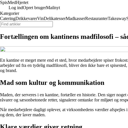
Spis
MedHjertet
Log ind
Opret bruger
Mailnyt
Kategorier
Catering
Drikkevarer
Vin
Delikatesser
Madkasser
Restauranter
Takeaway
Fortællingen om kantinens madfilosofi – så
En kantine er meget mere end et sted, hvor medarbejdere spiser frokost
arbejder ud fra en tydelig madfilosofi, bliver den ikke bare et spisested
og brand.
Mad som kultur og kommunikation
Maden, der serveres i en kantine, fortæller en historie. Den siger noge
råvarer og sæsonbetonede retter, signalerer omtanke for miljøet og resp
Når medarbejdere dagligt oplever, at virksomhedens værdier afspejles i 
og dem, der laver maden.
Klare værdier giver retning