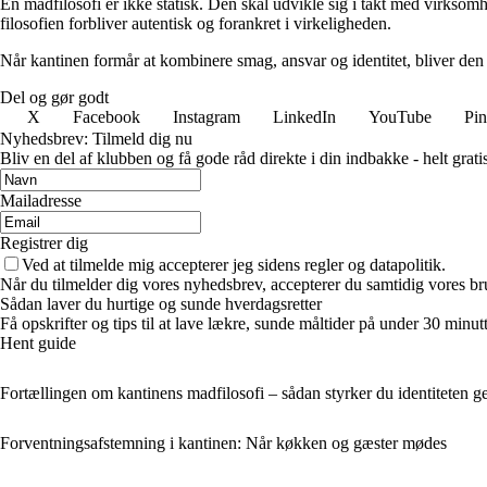
En madfilosofi er ikke statisk. Den skal udvikle sig i takt med virksom
filosofien forbliver autentisk og forankret i virkeligheden.
Når kantinen formår at kombinere smag, ansvar og identitet, bliver den
Del og gør godt
X
Facebook
Instagram
LinkedIn
YouTube
Pin
Nyhedsbrev: Tilmeld dig nu
Bliv en del af klubben og få gode råd direkte i din indbakke - helt gratis
Mailadresse
Registrer dig
Ved at tilmelde mig accepterer jeg sidens regler og datapolitik.
Når du tilmelder dig vores nyhedsbrev, accepterer du samtidig vores bru
Sådan laver du hurtige og sunde hverdagsretter
Få opskrifter og tips til at lave lækre, sunde måltider på under 30 minut
Hent guide
Fortællingen om kantinens madfilosofi – sådan styrker du identiteten 
Forventningsafstemning i kantinen: Når køkken og gæster mødes