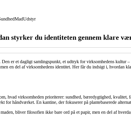
Sundhed
Mad
Udstyr
dan styrker du identiteten gennem klare væ
. Den er et dagligt samlingspunkt, et udtryk for virksomhedens kultur –
, men en del af virksomhedens identitet. Her får du indsigt i, hvordan kl
t om, hvad virksomheden prioriterer: sundhed, bæredygtighed, kvalitet, 
ekt for håndværket. En kantine, der fokuserer på plantebaserede alterna
maden, bliver filosofien ikke bare ord på et papir, men en del af hverda