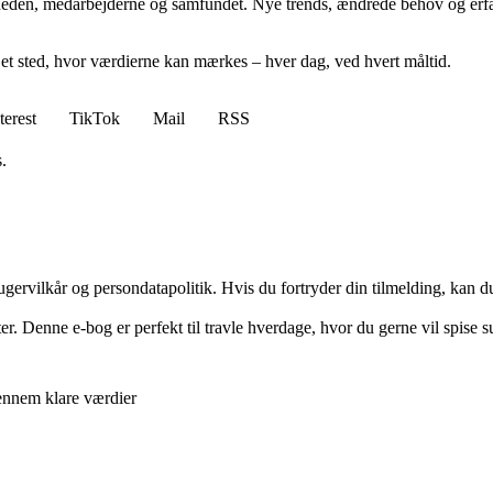
heden, medarbejderne og samfundet. Nye trends, ændrede behov og erfaring
 et sted, hvor værdierne kan mærkes – hver dag, ved hvert måltid.
terest
TikTok
Mail
RSS
.
gervilkår og persondatapolitik. Hvis du fortryder din tilmelding, kan du
ter. Denne e-bog er perfekt til travle hverdage, hvor du gerne vil spise 
gennem klare værdier